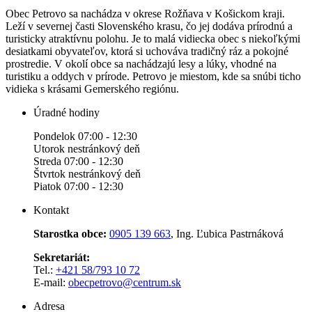
Obec Petrovo sa nachádza v okrese Rožňava v Košickom kraji.
Leží v severnej časti Slovenského krasu, čo jej dodáva prírodnú a
turisticky atraktívnu polohu. Je to malá vidiecka obec s niekoľkými
desiatkami obyvateľov, ktorá si uchováva tradičný ráz a pokojné
prostredie. V okolí obce sa nachádzajú lesy a lúky, vhodné na
turistiku a oddych v prírode. Petrovo je miestom, kde sa snúbi ticho
vidieka s krásami Gemerského regiónu.
Úradné hodiny
Pondelok 07:00 - 12:30
Utorok nestránkový deň
Streda 07:00 - 12:30
Štvrtok nestránkový deň
Piatok 07:00 - 12:30
Kontakt
Starostka obce:
0905 139 663
, Ing. Ľubica Pastrnáková
Sekretariát:
Tel.:
+421 58/793 10 72
E-mail:
obecpetrovo@centrum.sk
Adresa