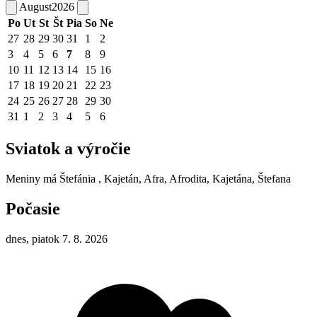
August
2026
Po
Ut
St
Št
Pia
So
Ne
27
28
29
30
31
1
2
3
4
5
6
7
8
9
10
11
12
13
14
15
16
17
18
19
20
21
22
23
24
25
26
27
28
29
30
31
1
2
3
4
5
6
Sviatok a výročie
Meniny má
Štefánia
, Kajetán, Afra, Afrodita, Kajetána, Štefana
Počasie
dnes, piatok 7. 8. 2026