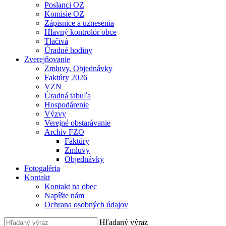
Poslanci OZ
Komisie OZ
Zápisnice a uznesenia
Hlavný kontrolór obce
Tlačivá
Úradné hodiny
Zverejňovanie
Zmluvy, Objednávky
Faktúry 2026
VZN
Úradná tabuľa
Hospodárenie
Výzvy
Verejné obstarávanie
Archív FZO
Faktúry
Zmluvy
Objednávky
Fotogaléria
Kontakt
Kontakt na obec
Napíšte nám
Ochrana osobných údajov
Hľadaný výraz